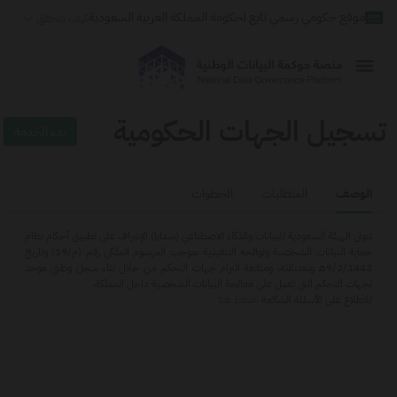
موقع حكومي رسمي تابع لحكومة المملكة العربية السعودية
كيف تتحقق
روابط المواقع الالكترونية الرسمية السعودية تنتهي بـ
gov.sa
جميع روابط المواقع الرسمية التعليمية في المملكة العربية السعودية تنتهي بـ sch.sa
أو edu.sa
المواقع الالكترونية الحكومية تستخدم بروتوكول
HTTPS
للتشفير و الأمان.
المواقع الالكترونية الآمنة في المملكة العربية السعودية تستخدم بروتوكول HTTPS
تسجيل الجهات الحكومية
للتشفير.
بدء الخدمة
مسجل لدى هيئة الحكومة الرقمية برقم:
20250604731
الوصف
المتطلبات
الخطوات
تتولى الهيئة السعودية للبيانات والذكاء الاصطناعي (سدايا) الإشراف على تطبيق أحكام نظام
حماية البيانات الشخصية ولوائحه التنفيذية بموجب المرسوم الملكي رقم (م/19) وتاريخ
9/2/1443هـ وتعديلاته، ومتابعة التزام جهات التحكم من خلال بناء سجل وطني موحد
لجهات التحكم التي تعمل على معالجة البيانات الشخصية داخل المملكة.
للاطلاع على الأسئلة الشائعة
اضغط هنا